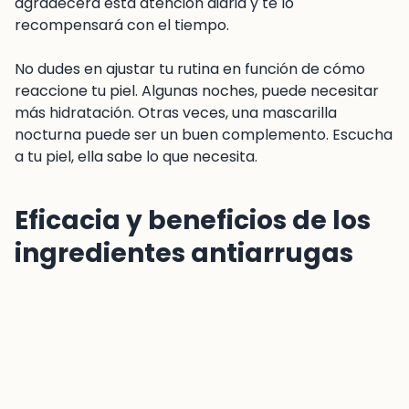
agradecerá esta atención diaria y te lo
recompensará con el tiempo.
No dudes en ajustar tu rutina en función de cómo
reaccione tu piel. Algunas noches, puede necesitar
más hidratación. Otras veces, una mascarilla
nocturna puede ser un buen complemento. Escucha
a tu piel, ella sabe lo que necesita.
Eficacia y beneficios de los
ingredientes antiarrugas
Una vez exploradas nuestras rutinas antiedad,
profundicemos en el corazón de su eficacia: los
ingredientes. Cada ingrediente desempeña un papel
único en la lucha contra los signos del tiempo.
Descubramos juntos cómo estos principios activos
actúan en sinergia para dar a tu piel una nueva