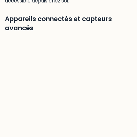
accessible depuis chez soi.
Appareils connectés et capteurs
avancés
Les capteurs biométriques révolutionnent le
diagnostic cutané à domicile. Ces petits dispositifs
utilisent des technologies de pointe pour mesurer
avec précision l’hydratation cutanée grâce à des
sondes capacitives, évaluer l’élasticité par micro-
vibrations et détecter les micro-imperfections via
imagerie haute résolution. Leur sensibilité permet
d’identifier des variations imperceptibles à l’œil nu.
Côté appareils, plusieurs marques se démarquent.
Foreo propose des brosses nettoyantes avec
pulsations T-Sonic™ et des masques LED qui
s’adaptent automatiquement à votre carnation.
CurrentBody mise sur la luminothérapie avec des