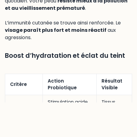
quotidien. Votre peau
résiste mieux à la pollution
et au vieillissement prématuré
.
L’immunité cutanée se trouve ainsi renforcée. Le
visage paraît plus fort et moins réactif
aux
agressions.
Boost d’hydratation et éclat du teint
Action
Résultat
Critère
Probiotique
Visible
Stimulation acide
Tissus
Hydratation
hyaluronique
repulpés
Régulation
Lumière
Éclat
tyrosinase
retrouvée