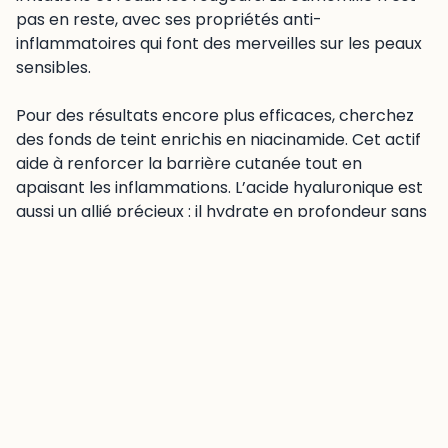
pas en reste, avec ses propriétés anti-
inflammatoires qui font des merveilles sur les peaux
sensibles.
Pour des résultats encore plus efficaces, cherchez
des fonds de teint enrichis en niacinamide. Cet actif
aide à renforcer la barrière cutanée tout en
apaisant les inflammations. L’acide hyaluronique est
aussi un allié précieux : il hydrate en profondeur sans
irriter. Les extraits de plantes comme le thé vert ou
l’avoine complètent parfaitement la formule en
apportant leurs bienfaits calmants.
Ingrédients irritants à éviter
Certains ingrédients sont particulièrement
problématiques pour les peaux à rosacée. Les
tensioactifs sulfates, comme le sodium lauryl sulfate